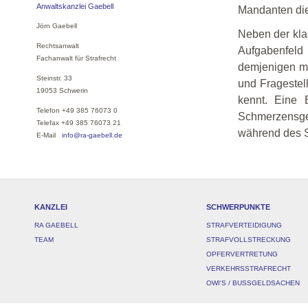
Anwaltskanzlei Gaebell
Mandanten die 
Jörn Gaebell
Neben der klas
Rechtsanwalt
Aufgabenfeld 
Fachanwalt für Strafrecht
demjenigen mö
Steinstr. 33
und Fragestel
19053 Schwerin
kennt. Eine 
Telefon +49 385 76073 0
Schmerzensgel
Telefax +49 385 76073 21
während des S
E-Mail
info@ra-gaebell.de
KANZLEI
SCHWERPUNKTE
RA GAEBELL
STRAFVERTEIDIGUNG
TEAM
STRAFVOLLSTRECKUNG
OPFERVERTRETUNG
VERKEHRSSTRAFRECHT
OWI'S / BUSSGELDSACHEN