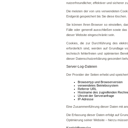
nutzerfreundlicher, effektiver und sicherer 
Die meisten der von uns verwendeten Cooki
Endgerät gespeichert bis Sie diese lösche
Sie können Ihren Browser so einstellen, da
Fälle oder generell ausschließen sowie das
dieser Website eingeschränkt sein.
Cookies, die zur Durchführung des elektr
erforderlich sind, werden auf Grundlage v
technisch fehlerfreien und optimierten Ber
dieser Datenschutzerklärung gesondert beha
Server-Log-Dateien
Der Provider der Seiten erhebt und speicher
Browsertyp und Browserversion
verwendetes Betriebssystem
Referrer URL
Hostname des zugreifenden Rechn
Uhrzeit der Serveranfrage
IP-Adresse
Eine Zusammenführung dieser Daten mit and
Die Erfassung dieser Daten erfolgt auf Grund
Optimierung seiner Website – hierzu müssen
Kontaktformular