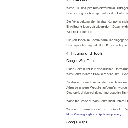
Wenn Sie uns per Kontaktformular Anfrage
Bearbeitung der Anfrage und für den Fall von
Die Verarbeitung der in das Kontaktformul
Einwilligung jederzeit widerrufen. Dazu rei
Widerruf unberührt.
Die von Ihnen im Kontaktformular eingegeben
Datenspeicherung entfällt (z.B. nach abges
4. Plugins und Tools
Google Web Fonts
Diese Seite nutzt zur einheitlichen Darstell
Web Fonts in ihren Browsercache, um Texte 
Zu diesem Zweck muss der von Ihnen verwe
Adresse unsere Website aufgerufen wurde. 
Dies stellt ein berechtigtes Interesse im Sinn
Wenn Ihr Browser Web Fonts nicht unterstütz
Weitere Informationen zu Google
https://www.google.com/policies/privacy/
.
Google Maps