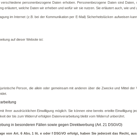
verschiedene personenbezogene Daten erhoben. Personenbezogene Daten sind Daten, mit 
g erläutert, welche Daten wir erheben und wofür wir sie nutzen. Sie erläutert auch, wie u
ragung im Internet (z.B. bei der Kommunikation per E-Mail) Sicherheitslücken aufweisen kan
beitung auf dieser Website ist:
der juristische Person, die allein oder gemeinsam mit anderen über die Zwecke und Mittel 
idet.
rarbeitung
t Ihrer ausdrücklichen Einwilligung möglich. Sie können eine bereits erteilte Einwilligung je
keit der bis zum Widerruf erfolgten Datenverarbeitung bleibt vom Widerruf unberührt.
ebung in besonderen Fällen sowie gegen Direktwerbung (Art. 21 DSGVO)
e von Art. 6 Abs. 1 lit. e oder f DSGVO erfolgt, haben Sie jederzeit das Recht, au