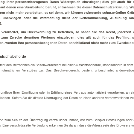
tung Ihrer personenbezogenen Daten Widerspruch einzulegen; dies gilt auch für
e, auf denen eine Verarbeitung beruht, entnehmen Sie dieser Datenschutzerklärung. W
en nicht mehr verarbeiten, es sei denn, wir können zwingende schutzwürdige Grün
ten überwiegen oder die Verarbeitung dient der Geltendmachung, Ausübung od
).
erarbeitet, um Direktwerbung zu betreiben, so haben Sie das Recht, jederzeit 
zum Zwecke derartiger Werbung einzulegen; dies gilt auch für das Profiling, 
hen, werden Ihre personenbezogenen Daten anschließend nicht mehr zum Zwecke de
ufsichtsbehörde
ht den Betroffenen ein Beschwerderecht bei einer Aufsichtsbehörde, insbesondere in dem Mi
mutmaßlichen Verstoßes zu. Das Beschwerderecht besteht unbeschadet anderweitiger v
ndlage Ihrer Einwilligung oder in Erfüllung eines Vertrags automatisiert verarbeiten, an s
ssen. Sofern Sie die direkte Übertragung der Daten an einen anderen Verantwortlichen verla
nd zum Schutz der Übertragung vertraulicher Inhalte, wie zum Beispiel Bestellungen oder A
Eine verschlüsselte Verbindung erkennen Sie daran, dass die Adresszeile des Browsers von 