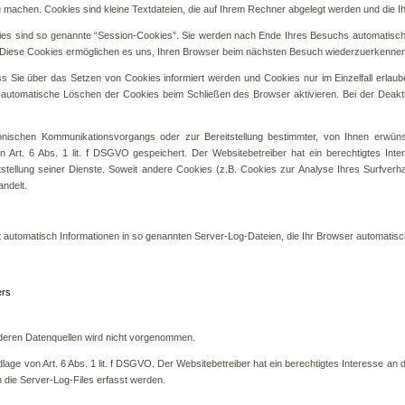
zu machen. Cookies sind kleine Textdateien, die auf Ihrem Rechner abgelegt werden und die I
es sind so genannte “Session-Cookies”. Sie werden nach Ende Ihres Besuchs automatisch 
n. Diese Cookies ermöglichen es uns, Ihren Browser beim nächsten Besuch wiederzuerkennen
ss Sie über das Setzen von Cookies informiert werden und Cookies nur im Einzelfall erla
 automatische Löschen der Cookies beim Schließen des Browser aktivieren. Bei der Deakti
onischen Kommunikationsvorgangs oder zur Bereitstellung bestimmter, von Ihnen erwüns
on Art. 6 Abs. 1 lit. f DSGVO gespeichert. Der Websitebetreiber hat ein berechtigtes In
eitstellung seiner Dienste. Soweit andere Cookies (z.B. Cookies zur Analyse Ihres Surfverh
ndelt.
t automatisch Informationen in so genannten Server-Log-Dateien, die Ihr Browser automatisch
ers
eren Datenquellen wird nicht vorgenommen.
lage von Art. 6 Abs. 1 lit. f DSGVO. Der Websitebetreiber hat ein berechtigtes Interesse an d
 die Server-Log-Files erfasst werden.