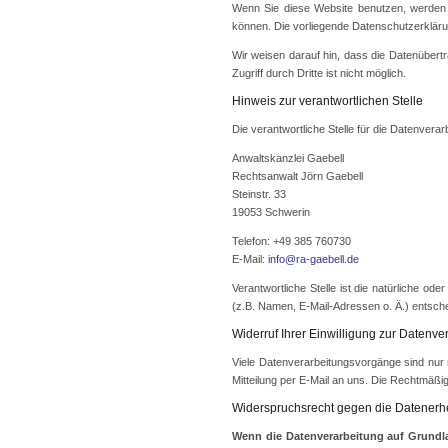
Wenn Sie diese Website benutzen, werden 
können. Die vorliegende Datenschutzerklärun
Wir weisen darauf hin, dass die Datenübert
Zugriff durch Dritte ist nicht möglich.
Hinweis zur verantwortlichen Stelle
Die verantwortliche Stelle für die Datenverar
Anwaltskanzlei Gaebell
Rechtsanwalt Jörn Gaebell
Steinstr. 33
19053 Schwerin
Telefon: +49 385 760730
E-Mail:
info@ra-gaebell.de
Verantwortliche Stelle ist die natürliche o
(z.B. Namen, E-Mail-Adressen o. Ä.) entsche
Widerruf Ihrer Einwilligung zur Datenve
Viele Datenverarbeitungsvorgänge sind nur mi
Mitteilung per E-Mail an uns. Die Rechtmäßig
Widerspruchsrecht gegen die Datenerh
Wenn die Datenverarbeitung auf Grundlag