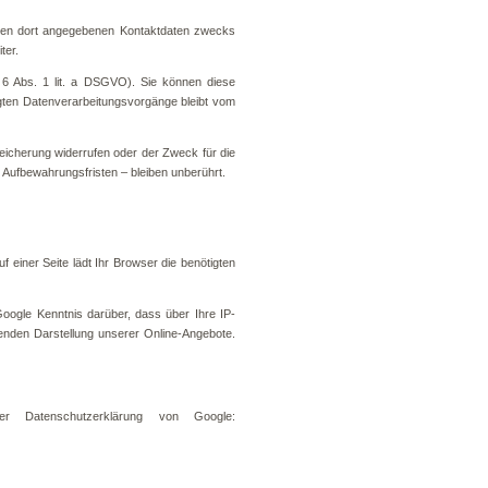
hnen dort angegebenen Kontaktdaten zwecks
ter.
. 6 Abs. 1 lit. a DSGVO). Sie können diese
olgten Datenverarbeitungsvorgänge bleibt vom
peicherung widerrufen oder der Zweck für die
Aufbewahrungsfristen – bleiben unberührt.
f einer Seite lädt Ihr Browser die benötigten
ogle Kenntnis darüber, dass über Ihre IP-
enden Darstellung unserer Online-Angebote.
Datenschutzerklärung von Google: