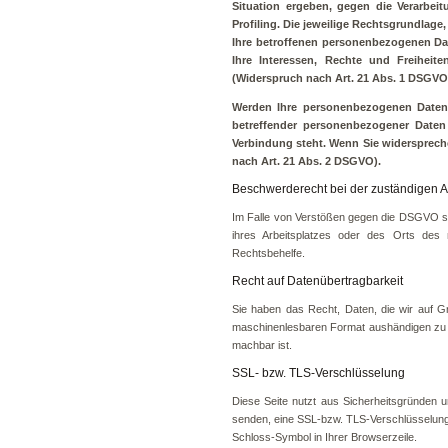
Situation ergeben, gegen die Verarbei
Profiling. Die jeweilige Rechtsgrundlag
Ihre betroffenen personenbezogenen Dat
Ihre Interessen, Rechte und Freihei
(Widerspruch nach Art. 21 Abs. 1 DSGVO
Werden Ihre personenbezogenen Daten v
betreffender personenbezogener Daten 
Verbindung steht. Wenn Sie widersprec
nach Art. 21 Abs. 2 DSGVO).
Beschwerderecht bei der zuständigen A
Im Falle von Verstößen gegen die DSGVO ste
ihres Arbeitsplatzes oder des Orts des 
Rechtsbehelfe.
Recht auf Datenübertragbarkeit
Sie haben das Recht, Daten, die wir auf Gru
maschinenlesbaren Format aushändigen zu la
machbar ist.
SSL- bzw. TLS-Verschlüsselung
Diese Seite nutzt aus Sicherheitsgründen u
senden, eine SSL-bzw. TLS-Verschlüsselung. 
Schloss-Symbol in Ihrer Browserzeile.