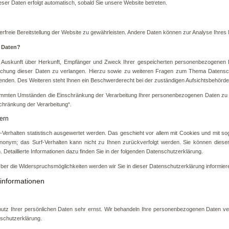
eser Daten erfolgt automatisch, sobald Sie unsere Website betreten.
hlerfreie Bereitstellung der Website zu gewährleisten. Andere Daten können zur Analyse Ihre
r Daten?
ich Auskunft über Herkunft, Empfänger und Zweck Ihrer gespeicherten personenbezogenen 
öschung dieser Daten zu verlangen. Hierzu sowie zu weiteren Fragen zum Thema Datenschu
en. Des Weiteren steht Ihnen ein Beschwerderecht bei der zuständigen Aufsichtsbehörde
mmten Umständen die Einschränkung der Verarbeitung Ihrer personenbezogenen Daten zu v
chränkung der Verarbeitung“.
tern
-Verhalten statistisch ausgewertet werden. Das geschieht vor allem mit Cookies und mit 
l anonym; das Surf-Verhalten kann nicht zu Ihnen zurückverfolgt werden. Sie können diese
Detaillierte Informationen dazu finden Sie in der folgenden Datenschutzerklärung.
ber die Widerspruchsmöglichkeiten werden wir Sie in dieser Datenschutzerklärung informier
tinformationen
hutz Ihrer persönlichen Daten sehr ernst. Wir behandeln Ihre personenbezogenen Daten ver
schutzerklärung.