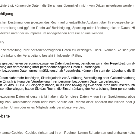
iert ist, können die Daten, die Sie an uns übermitteln, nicht von Dritten mitgelesen werden.
chtigung
ichen Bestimmungen jederzeit das Recht auf unentgeltliche Auskunft über Ihre gespeichert
arbeitung und ggf. ein Recht auf Berichtigung, Sperrung oder Löschung dieser Daten. 
ederzeit unter der im Impressum angegebenen Adresse an uns wenden.
ung
er Verarbeitung Ihrer personenbezogenen Daten zu verlangen. Hierzu können Sie sich jed
hränkung der Verarbeitung besteht in folgenden Fällen:
uns gespeicherten personenbezogenen Daten bestreiten, benötigen wir in der Regel Zeit, um d
kung der Verarbeitung Ihrer personenbezogenen Daten zu verlangen.
enbezogenen Daten unrechtmäßig geschah / geschieht, können Sie statt der Löschung die 
aten nicht mehr benötigen, Sie sie jedoch zur Ausübung, Verteidigung oder Geltendmachu
die Einschränkung der Verarbeitung Ihrer personenbezogenen Daten zu verlangen.
rt. 21 Abs. 1 DSGVO eingelegt haben, muss eine Abwägung zwischen Ihren und unseren I
essen überwiegen, haben Sie das Recht, die Einschränkung der Verarbeitung Ihrer personen
bezogenen Daten eingeschränkt haben, dürfen diese Daten – von ihrer Speicherung abgese
ng von Rechtsansprüchen oder zum Schutz der Rechte einer anderen natürlichen oder j
ischen Union oder eines Mitgliedstaats verarbeitet werden.
bsite
genannte Cookies. Cookies richten auf Ihrem Rechner keinen Schaden an und enthalten kein