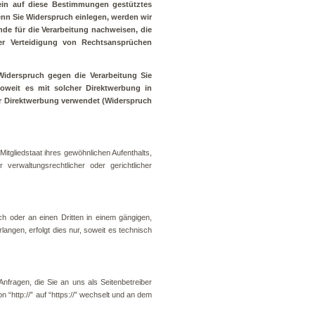
 ein auf diese Bestimmungen gestütztes
enn Sie Widerspruch einlegen, werden wir
de für die Verarbeitung nachweisen, die
er Verteidigung von Rechtsansprüchen
Widerspruch gegen die Verarbeitung Sie
soweit es mit solcher Direktwerbung in
r Direktwerbung verwendet (Widerspruch
tgliedstaat ihres gewöhnlichen Aufenthalts,
erwaltungsrechtlicher oder gerichtlicher
ich oder an einen Dritten in einem gängigen,
ngen, erfolgt dies nur, soweit es technisch
nfragen, die Sie an uns als Seitenbetreiber
“http://” auf “https://” wechselt und an dem